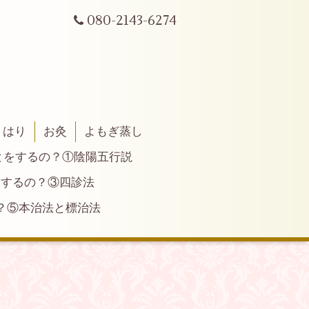
080-2143-6274
はり
お灸
よもぎ蒸し
とをするの？①陰陽五行説
とするの？③四診法
？⑤本治法と標治法