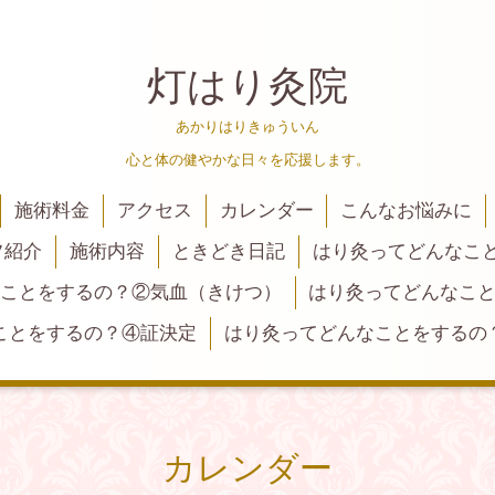
灯はり灸院
あかりはりきゅういん
心と体の健やかな日々を応援します。
施術料金
アクセス
カレンダー
こんなお悩みに
フ紹介
施術内容
ときどき日記
はり灸ってどんなこ
ことをするの？②気血（きけつ）
はり灸ってどんなこ
ことをするの？④証決定
はり灸ってどんなことをするの
カレンダー