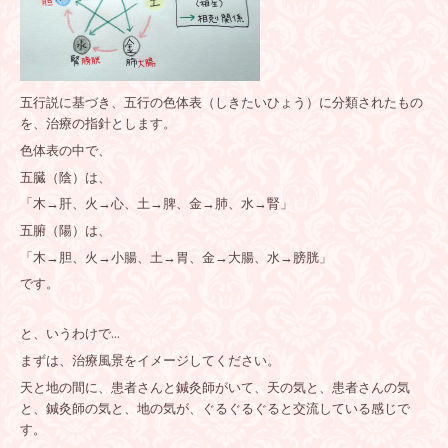
五行説に基づき、五行の色体表（しきたいひょう）に分類されたもの
を、治療の指針とします。
色体表の中で、
五臓（陰）は、
「木→肝、火→心、土→脾、金→肺、水→腎」
五腑（陽）は、
「木→胆、火→小腸、土→胃、金→大腸、水→膀胱」
です。
と、いうわけで…
まずは、治療風景をイメージしてください。
天と地の間に、患者さんと鍼灸師がいて、天の気と、患者さんの気
と、鍼灸師の気と、地の気が、ぐるぐるぐると交流している感じで
す。