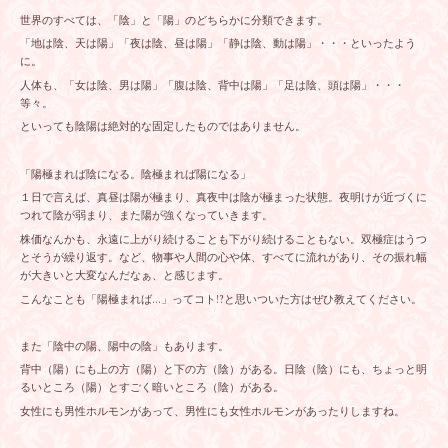
世界のすべては、「陰」と「陽」のどちらかに分類できます。
「地は陰、天は陽」「夜は陰、昼は陽」「静は陰、動は陽」・・・といったよう
に。
人体も、「女は陰、男は陽」「腹は陰、背中は陽」「足は陰、頭は陽」・・・
等々。
といっても陰陽は絶対的な固定したものではありません。
「陽極まれば陰になる。陰極まれば陽になる」
１日で言えば、真昼は陽が極まり、真夜中は陰が極まった状態。夜明けが近づくに
つれて陰が弱まり、また陽が強くなっていきます。
株価なんかも、永遠に上がり続けることも下がり続けることもない。双極症はうつ
とそうが繰り返す。など、物事や人間の心や体、すべてに流れがあり、その振れ幅
が大きいと大変なんだなぁ、と感じます。
こんなことも「陽極まれば…」ってコト!?と思いついた方はぜひ教えてください。
また「陰中の陽、陽中の陰」もあります。
背中（陽）にも上の方（陽）と下の方（陰）がある。日陰（陰）にも、ちょっと明
るいところ（陽）とすごく暗いところ（陰）がある。
女性にも男性ホルモンがあって、男性にも女性ホルモンがあったりしますね。