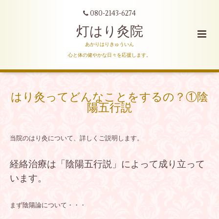
080-2143-6274
灯はり灸院
あかりはりきゅういん
心と体の健やかな日々を応援します。
はり灸ってどんなことをするの？①陰
陽五行説
当院のはり灸について、詳しくご説明します。
経絡治療は「陰陽五行説」によって成り立って
います。
まず陰陽論について・・・