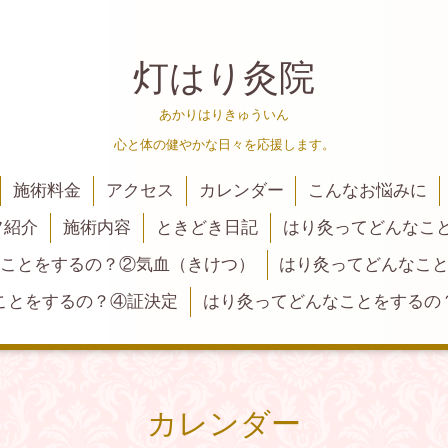
灯はり灸院
あかりはりきゅういん
心と体の健やかな日々を応援します。
施術料金
アクセス
カレンダー
こんなお悩みに
フ紹介
施術内容
ときどき日記
はり灸ってどんなこ
ことをするの？②気血（きけつ）
はり灸ってどんなこ
ことをするの？④証決定
はり灸ってどんなことをするの
カレンダー