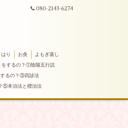
080-2143-6274
はり
お灸
よもぎ蒸し
とをするの？①陰陽五行説
とするの？③四診法
？⑤本治法と標治法