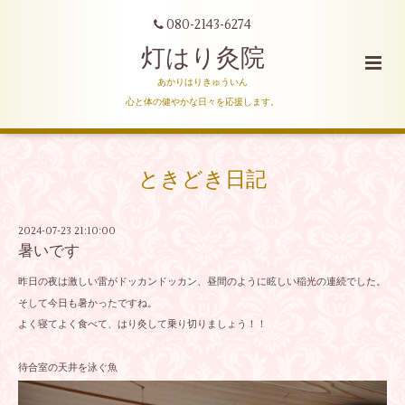
080-2143-6274
灯はり灸院
あかりはりきゅういん
心と体の健やかな日々を応援します。
ときどき日記
2024-07-23 21:10:00
暑いです
昨日の夜は激しい雷がドッカンドッカン、昼間のように眩しい稲光の連続でした。
そして今日も暑かったですね。
よく寝てよく食べて、はり灸して乗り切りましょう！！
待合室の天井を泳ぐ魚