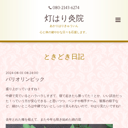
080-2143-6274
灯はり灸院
あかりはりきゅういん
心と体の健やかな日々を応援します。
ときどき日記
2024-08-01 08:24:00
パリオリンピック
盛り上がっていますね！
中継で見ているとハラハラしすぎて、寝て起きたら勝ってた！とか、いい試合だっ
た！っていう方が安心できる…と思いつつ、ベンチや相手チーム、観客の様子な
ど、細かいところは中継でないとしっかり見られないので、やはり見たいですね!!
去年とれた種を植えて、また今年も咲き始めた綿の花