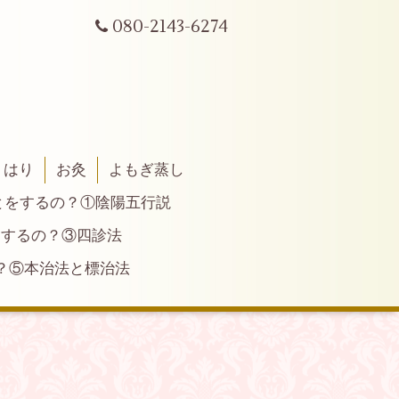
080-2143-6274
はり
お灸
よもぎ蒸し
とをするの？①陰陽五行説
とするの？③四診法
？⑤本治法と標治法