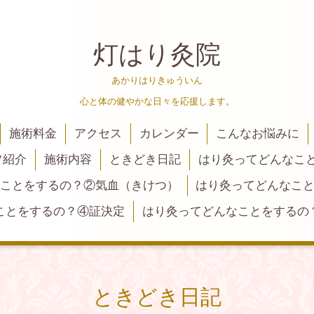
灯はり灸院
あかりはりきゅういん
心と体の健やかな日々を応援します。
施術料金
アクセス
カレンダー
こんなお悩みに
フ紹介
施術内容
ときどき日記
はり灸ってどんなこ
ことをするの？②気血（きけつ）
はり灸ってどんなこ
ことをするの？④証決定
はり灸ってどんなことをするの
ときどき日記