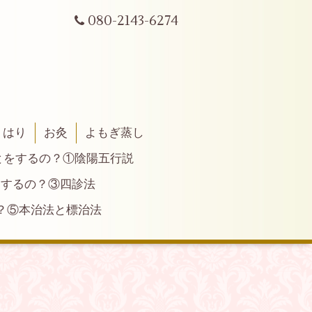
080-2143-6274
はり
お灸
よもぎ蒸し
とをするの？①陰陽五行説
とするの？③四診法
？⑤本治法と標治法