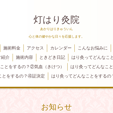
灯はり灸院
あかりはりきゅういん
心と体の健やかな日々を応援します。
施術料金
アクセス
カレンダー
こんなお悩みに
フ紹介
施術内容
ときどき日記
はり灸ってどんなこ
ことをするの？②気血（きけつ）
はり灸ってどんなこ
ことをするの？④証決定
はり灸ってどんなことをするの
お知らせ